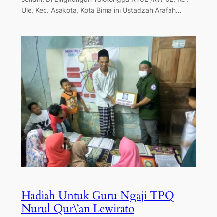
Ule, Kec. Asakota, Kota Bima ini Ustadzah Arafah…
Hadiah Untuk Guru Ngaji TPQ
Nurul Qur\’an Lewirato