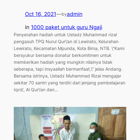
Oct 16, 2021
—
admin
by
in
1000 paket untuk guru Ngaji
Penyerahan hadiah untuk Ustadz Muhammad rizal
pengasuh TPQ Nurul Qur\’an di Lewirato, Kelurahan
Lewirato, Kecamatan Mpunda, Kota Bima, NTB. \”Kami
bersyukur bersama donatur berkomitmen untuk
memberikan hadiah yang mungkin nilainya tidak
seberapa, tapi insyaallah bermanfaat,\” jelas Andang.
Bersama istrinya, Ustadz Muhammad Rizal mengajar
sekitar 70 santri yang terdiri dari jenjang pembelajaran
Iqro\’, Al Qur\’an dan…