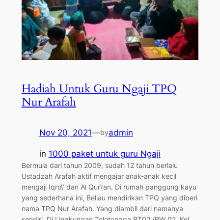
Hadiah Untuk Guru Ngaji TPQ
Nur Arafah
Nov 20, 2021
—
admin
by
in
1000 paket untuk guru Ngaji
Bermula dari tahun 2009, sudah 12 tahun berlalu
Ustadzah Arafah aktif mengajar anak-anak kecil
mengaji Iqro\’ dan Al Qur\’an. Di rumah panggung kayu
yang sederhana ini, Beliau mendirikan TPQ yang diberi
nama TPQ Nur Arafah. Yang diambil dari namanya
sendiri. Di Lingkungan Tolotongga RT02 /RW 02, Kel.