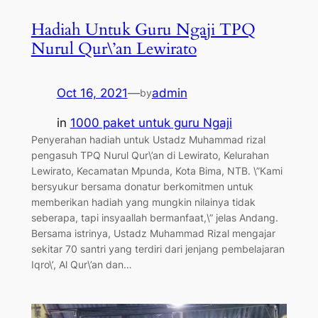
Hadiah Untuk Guru Ngaji TPQ
Nurul Qur\’an Lewirato
Oct 16, 2021
—
admin
by
in
1000 paket untuk guru Ngaji
Penyerahan hadiah untuk Ustadz Muhammad rizal
pengasuh TPQ Nurul Qur\’an di Lewirato, Kelurahan
Lewirato, Kecamatan Mpunda, Kota Bima, NTB. \”Kami
bersyukur bersama donatur berkomitmen untuk
memberikan hadiah yang mungkin nilainya tidak
seberapa, tapi insyaallah bermanfaat,\” jelas Andang.
Bersama istrinya, Ustadz Muhammad Rizal mengajar
sekitar 70 santri yang terdiri dari jenjang pembelajaran
Iqro\’, Al Qur\’an dan…