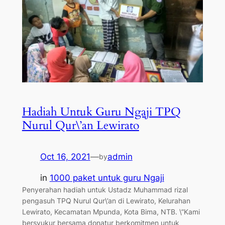
Hadiah Untuk Guru Ngaji TPQ
Nurul Qur\’an Lewirato
Oct 16, 2021
—
admin
by
in
1000 paket untuk guru Ngaji
Penyerahan hadiah untuk Ustadz Muhammad rizal
pengasuh TPQ Nurul Qur\’an di Lewirato, Kelurahan
Lewirato, Kecamatan Mpunda, Kota Bima, NTB. \”Kami
bersyukur bersama donatur berkomitmen untuk