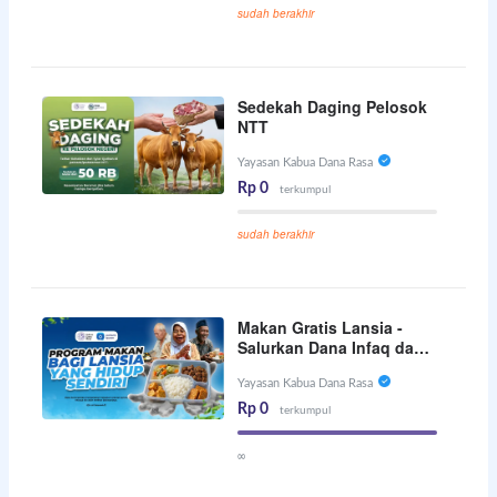
sudah berakhir
Sedekah Daging Pelosok
NTT
Yayasan Kabua Dana Rasa
Rp 0
terkumpul
sudah berakhir
Makan Gratis Lansia -
Salurkan Dana Infaq dan
Kafarat Anda
Yayasan Kabua Dana Rasa
Rp 0
terkumpul
∞