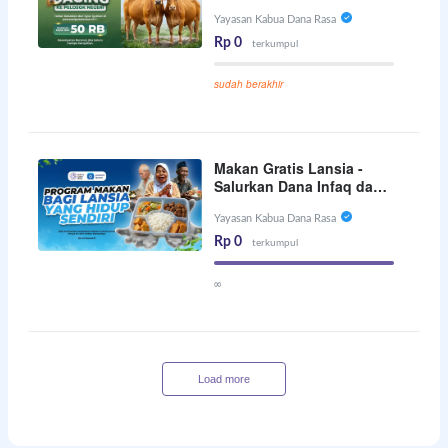
Yayasan Kabua Dana Rasa
Rp 0
terkumpul
sudah berakhir
Makan Gratis Lansia -
Salurkan Dana Infaq dan
Kafarat Anda
Yayasan Kabua Dana Rasa
Rp 0
terkumpul
∞
Load more