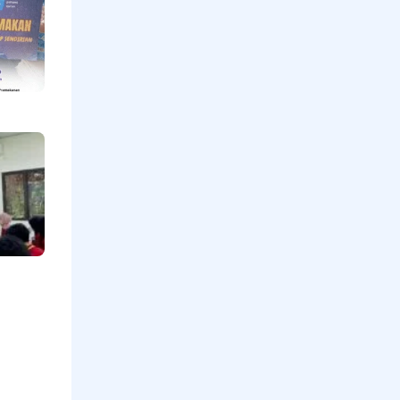
bagi Lansia
yang Hidup
Sendiri,
Menebar
Kepedulian
di Hari
Jumat
Read More »
Mengetuk
Pintu
Langit
Untuk
Indonesia
Oleh
Maulana
Ishak
Ketua
Yys.
Kabua
Dana
Rasa
Ketua
Koperasi
Tani
Ternak
Sepakat