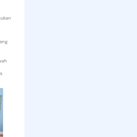
kukan
yang
wah
ak