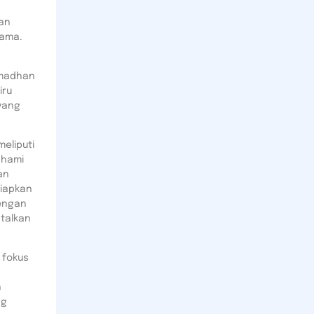
an
ama.
amadhan
iru
yang
eliputi
ahami
an
siapkan
engan
talkan
 fokus
n
ng