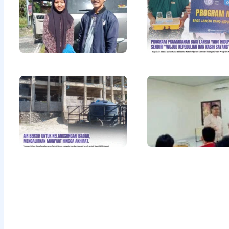
Untuk Adik
Della
Khayrunisa
Read More »
Air Bersih
untuk
Kelangsungan
Ibadah,
Mengalirkan
Manfaat
hingga
Akhirat
Read More »