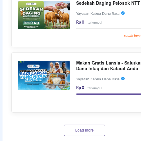
Sedekah Daging Pelosok NTT
Yayasan Kabua Dana Rasa
Rp 0
terkumpul
sudah bera
Makan Gratis Lansia - Salurka
Dana Infaq dan Kafarat Anda
Yayasan Kabua Dana Rasa
Rp 0
terkumpul
Load more