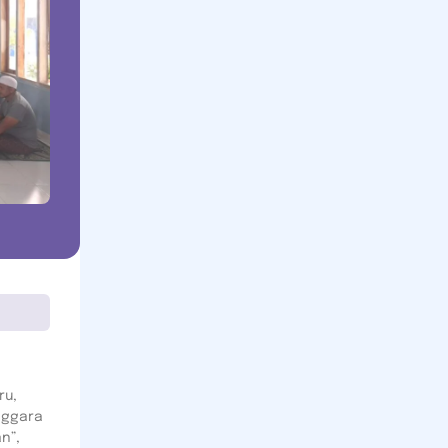
ru,
nggara
n”,