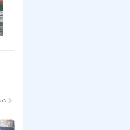
NYA
Program
Pramakanan