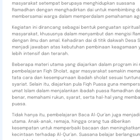
masyarakat setempat berupaya menghidupkan suasana
Ramadhan dengan menghadirkan dai untuk membimbing d
membersamai warga dalam memperdalam pemahaman ag
Kegiatan ini dirancang sebagai bentuk penguatan spiritual
masyarakat, khususnya dalam menyambut dan mengisi R
dengan ilmu dan amal. Kehadiran dai di titik dakwah Desa S
menjadi jawaban atas kebutuhan pembinaan keagamaan 
lebih intensif dan terarah.
Beberapa materi utama yang diajarkan dalam program ini m
pembelajaran Fiqh Sholat, agar masyarakat semakin mem
tata cara dan kesempurnaan ibadah sholat sesuai tuntun
syariat. Selain itu, diajarkan pula Fiqh Puasa guna memper
umat Islam dalam menjalankan ibadah puasa Ramadhan d
benar, memahami rukun, syarat, serta hal-hal yang memba
puasa.
Tidak hanya itu, pembelajaran Baca Al-Qur’an juga menjadi
utama. Anak-anak, remaja, hingga orang tua diberikan
kesempatan untuk memperbaiki bacaan dan meningkatka
kecintaan terhadap Al-Qur’an. Suasana belajar berlangsu