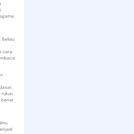
a
i
 agama
 Beliau
a cara
membaca
an
dasar,
 rukun
n benar
ilmu
enjadi