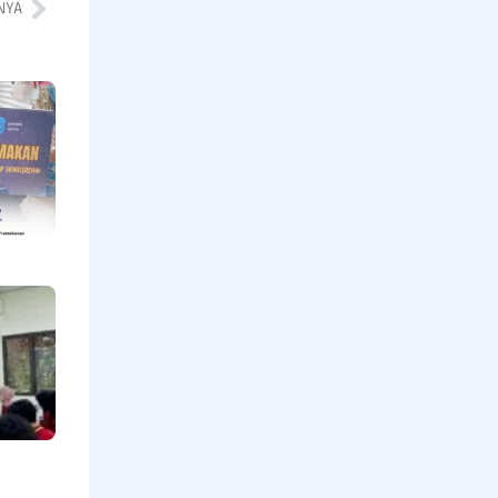
NYA
Program
Pramakanan
bagi Lansia
yang Hidup
Sendiri,
Menebar
Kepedulian
di Hari
Jumat
Read More »
Mengetuk
Pintu
Langit
Untuk
Indonesia
Oleh
Maulana
Ishak
Ketua
Yys.
Kabua
Dana