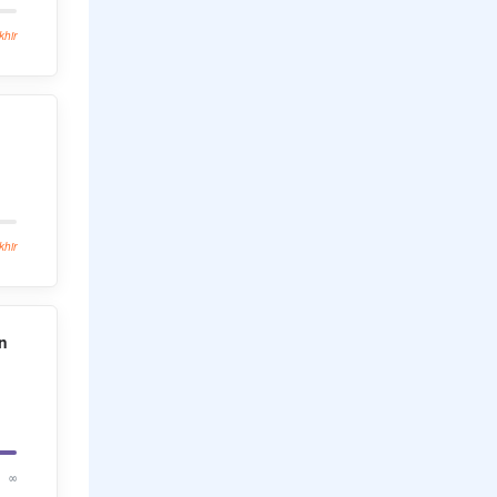
khir
khir
n
∞