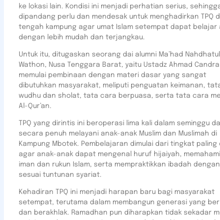
ke lokasi lain. Kondisi ini menjadi perhatian serius, sehingg
dipandang perlu dan mendesak untuk menghadirkan TPQ d
tengah kampung agar umat Islam setempat dapat belajar
dengan lebih mudah dan terjangkau.
Untuk itu, ditugaskan seorang dai alumni Ma’had Nahdhatul
Wathon, Nusa Tenggara Barat, yaitu Ustadz Ahmad Candra.
memulai pembinaan dengan materi dasar yang sangat
dibutuhkan masyarakat, meliputi penguatan keimanan, tat
wudhu dan sholat, tata cara berpuasa, serta tata cara 
Al-Qur’an.
TPQ yang dirintis ini beroperasi lima kali dalam seminggu d
secara penuh melayani anak-anak Muslim dan Muslimah di
Kampung Mbotek. Pembelajaran dimulai dari tingkat paling 
agar anak-anak dapat mengenal huruf hijaiyah, memahami
iman dan rukun Islam, serta mempraktikkan ibadah denga
sesuai tuntunan syariat.
Kehadiran TPQ ini menjadi harapan baru bagi masyarakat
setempat, terutama dalam membangun generasi yang ber
dan berakhlak. Ramadhan pun diharapkan tidak sekadar m