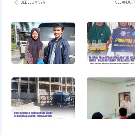
SEBELUMNYA
SELANJUT
Bantuan
Pendidikan
Untuk Adik
Della
Khayrunisa
Read More »
Air Bersih
untuk
Kelangsungan
Ibadah,
Mengalirkan
Manfaat
hingga
Akhirat
Read More »