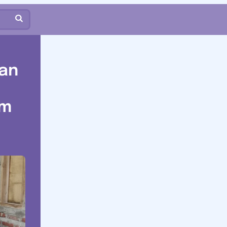
an
im