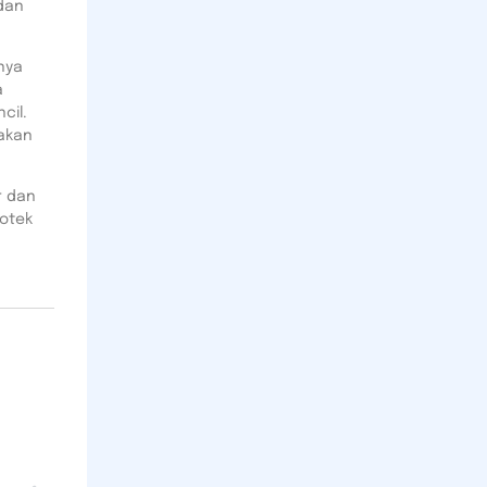
 dan
nya
a
cil.
akan
r dan
otek