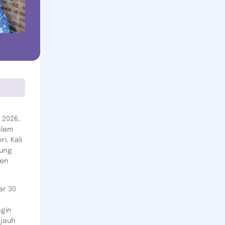
 2026,
alam
. Kali
pung
ten
ar 30
ngin
 jauh