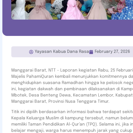
Yayasan Kabua Dana Rasa
February 27, 2026
Manggarai Barat, NTT – Laporan kegiatan Rabu, 25 Februari
Majelis PahamiQuran kembali menunjukkan komitmennya d
menghidupkan suasana Ramadhan hingga ke pelosok negeri
ini, kegiatan dakwah dan pembinaan dilaksanakan di Kam
Mbotek, Desa Benteng Dewa, Kecamatan Lembor, Kabupa
Manggarai Barat, Provinsi Nusa Tenggara Timur.
Titik ini dipilih berdasarkan informasi bahwa terdapat sekit
Kepala Keluarga Muslim di kampung tersebut, namun belum
memiliki Taman Pendidikan Al-Qur’an (TPQ). Selama ini, jika i
belajar mengaji, warga harus menempuh jarak yang cukup