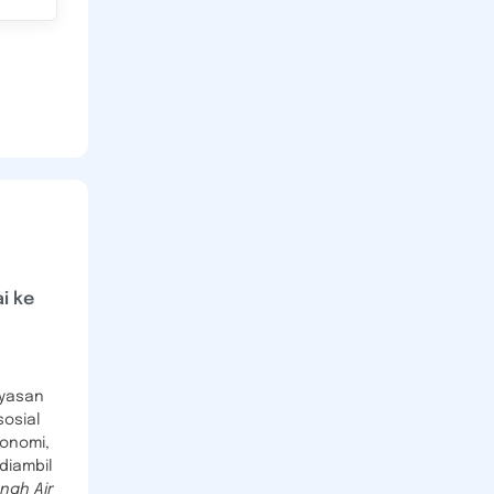
i ke
yasan
sosial
konomi,
diambil
nah Air