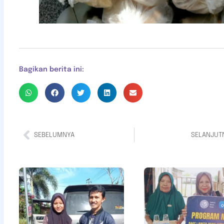
Bagikan berita ini:
SEBELUMNYA
SELANJUT
Bantuan
Pendidikan
Untuk Adik
Della
Khayrunisa
Read More »