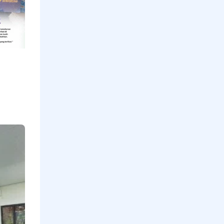
di Hari
Jumat
Read More »
Mengetuk
Pintu
Langit
Untuk
Indonesia
Oleh
Maulana
Ishak
Ketua
Yys.
Kabua
Dana