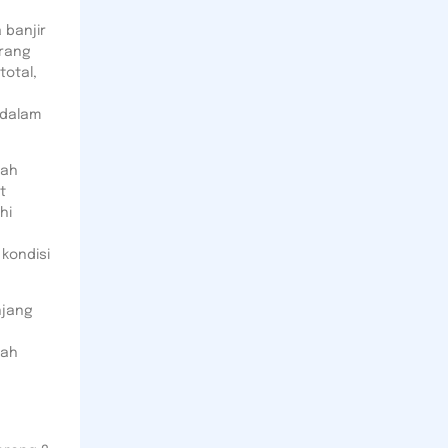
 banjir
urang
total,
 dalam
lah
t
hi
kondisi
njang
kah