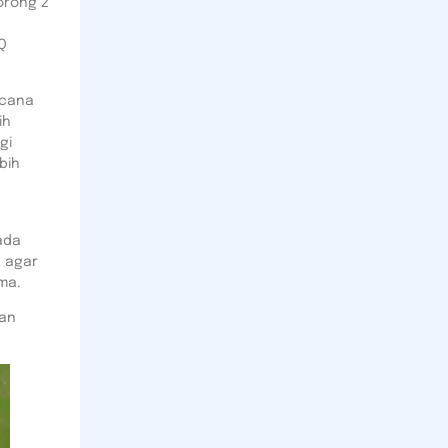
orong 2
Q
ncana
ih
gi
bih
ada
, agar
ma.
dan