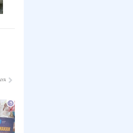
NYA
Program
Pramakanan
bagi Lansia
yang Hidup
Sendiri,
Menebar
Kepedulian