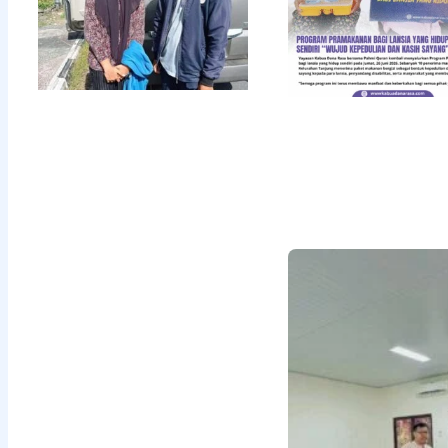
Air Bersih
untuk
Kelangsungan
Ibadah,
Mengalirkan
Manfaat
hingga
Akhirat
Read More »