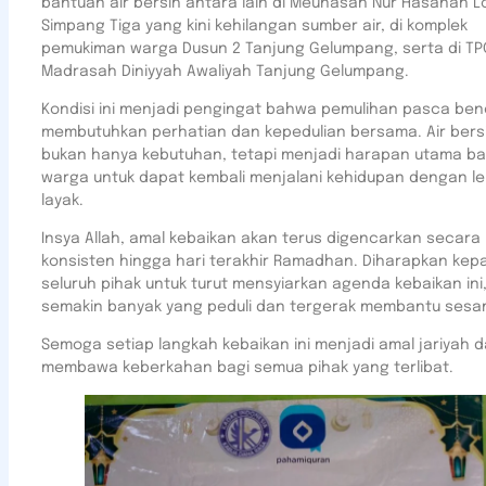
bantuan air bersih antara lain di Meunasah Nur Hasanah L
Simpang Tiga yang kini kehilangan sumber air, di komplek
pemukiman warga Dusun 2 Tanjung Gelumpang, serta di TP
Madrasah Diniyyah Awaliyah Tanjung Gelumpang.
Kondisi ini menjadi pengingat bahwa pemulihan pasca be
membutuhkan perhatian dan kepedulian bersama. Air bers
bukan hanya kebutuhan, tetapi menjadi harapan utama ba
warga untuk dapat kembali menjalani kehidupan dengan le
layak.
Insya Allah, amal kebaikan akan terus digencarkan secara
konsisten hingga hari terakhir Ramadhan. Diharapkan kep
seluruh pihak untuk turut mensyiarkan agenda kebaikan ini
semakin banyak yang peduli dan tergerak membantu sesa
Semoga setiap langkah kebaikan ini menjadi amal jariyah 
membawa keberkahan bagi semua pihak yang terlibat.