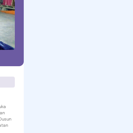
uka
dan
 Dusun
atan