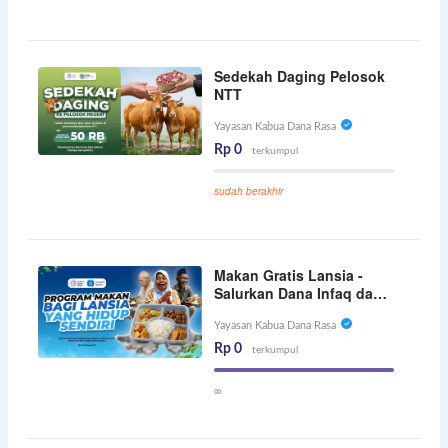
Sedekah Daging Pelosok
NTT
Yayasan Kabua Dana Rasa
Rp 0
terkumpul
sudah berakhir
Makan Gratis Lansia -
Salurkan Dana Infaq dan
Kafarat Anda
Yayasan Kabua Dana Rasa
Rp 0
terkumpul
∞