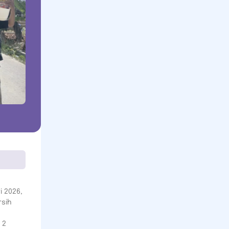
 2026,
rsih
 2