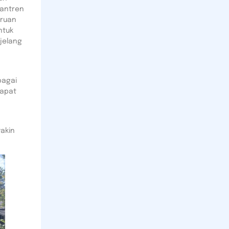
santren
uruan
ntuk
jelang
n
bagai
dapat
akin