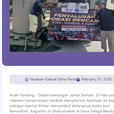
Yayasan Kabua Dana Rasa
February 27, 2026
Aceh Tamiang – Dalam semangat Jumat Berkah, 20 Februari
relawan kemanusiaan kembali menyalurkan bantuan air be
sebagai bentuk ikhtiar menyambut datangnya bulan suci
Ramadhan. Kegiatan ini dilaksanakan di Desa Telaga Meuku