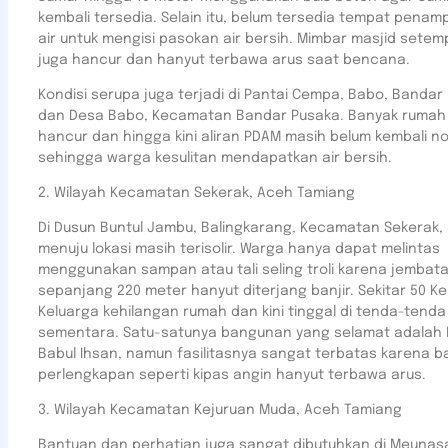
kembali tersedia. Selain itu, belum tersedia tempat pena
air untuk mengisi pasokan air bersih. Mimbar masjid setem
juga hancur dan hanyut terbawa arus saat bencana.
Kondisi serupa juga terjadi di Pantai Cempa, Babo, Bandar
dan Desa Babo, Kecamatan Bandar Pusaka. Banyak rumah
hancur dan hingga kini aliran PDAM masih belum kembali no
sehingga warga kesulitan mendapatkan air bersih.
2. Wilayah Kecamatan Sekerak, Aceh Tamiang
Di Dusun Buntul Jambu, Balingkarang, Kecamatan Sekerak,
menuju lokasi masih terisolir. Warga hanya dapat melintas
menggunakan sampan atau tali seling troli karena jembat
sepanjang 220 meter hanyut diterjang banjir. Sekitar 50 K
Keluarga kehilangan rumah dan kini tinggal di tenda-tenda
sementara. Satu-satunya bangunan yang selamat adalah 
Babul Ihsan, namun fasilitasnya sangat terbatas karena b
perlengkapan seperti kipas angin hanyut terbawa arus.
3. Wilayah Kecamatan Kejuruan Muda, Aceh Tamiang
Bantuan dan perhatian juga sangat dibutuhkan di Meunas