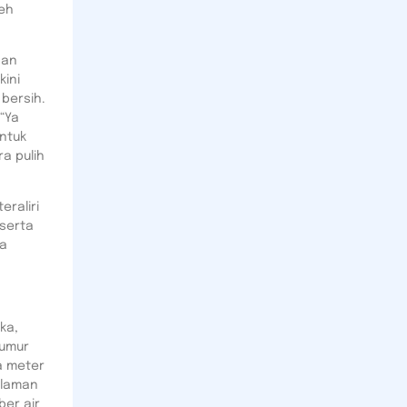
eh
nan
ini
bersih.
“Ya
ntuk
a pulih
eraliri
 serta
ga
ka,
Sumur
a meter
alaman
er air