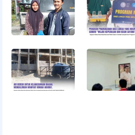
Pendidikan
Untuk Adik
Della
Khayrunisa
Read More »
Air Bersih
untuk
Kelangsungan
Ibadah,
Mengalirkan
Manfaat
hingga
Akhirat
Read More »