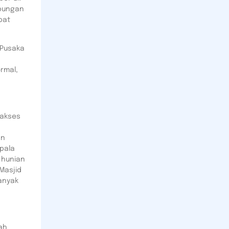
mpungan
pat
 Pusaka
rmal,
 akses
an
epala
 hunian
Masjid
anyak
ah