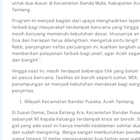
untuk dua dusun di Kecamatan Banda Mulia, Kabupaten Ac
Tamiang.
Program ini menjadi bagian dari upaya menghadirkan laya
terbaik bagi masyarakat terdampak bencana yang hingga k
masih berjuang memenuhi kebutuhan dasar, khususnya air 
Doa dan harapan terus dilangitkan, mengetuk pintu langit: 
Rabb, panjangkan nafas perjuangan ini, kuatkan langkah u
memberikan pelayanan terbaik bagi umat, agar Aceh seger
dan bangkit.”
Hingga saat ini, masih terdapat beberapa titik yang belum t
air pasca bencana. Fasilitas air bersih seperti sumur, MCK,
penampungan air menjadi kebutuhan mendesak bagi war
penyintas.
Wilayah Kecamatan Bandar Pusaka, Aceh Tamiang
Di Dusun Damai, Desa Batang Ara, Kecamatan Bandar Pusa
sebanyak 90 Kepala Keluarga terdampak krisis air bersih. 
gali yang ada saat ini hanya memiliki kedalaman sekitar du
dan sudah mengering. Warga sangat membutuhkan pend
sumur hingga 10 meter menggunakan buis beton agar sumb