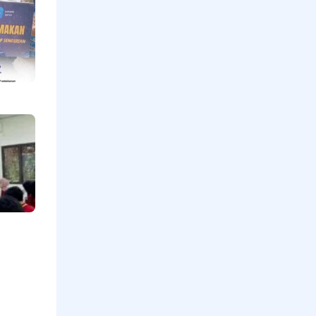
Pramakanan
bagi Lansia
yang Hidup
Sendiri,
Menebar
Kepedulian
di Hari
Jumat
Read More »
Mengetuk
Pintu
Langit
Untuk
Indonesia
Oleh
Maulana
Ishak
Ketua
Yys.
Kabua
Dana
Rasa
Ketua
Koperasi
Tani
Ternak
Sepakat