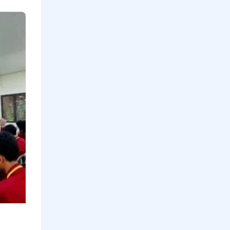
Mengetuk
Pintu
Langit
Untuk
Indonesia
Oleh
Maulana
Ishak
Ketua
Yys.
Kabua
Dana
Rasa
Ketua
Koperasi
Tani
Ternak
Sepakat
Read More »