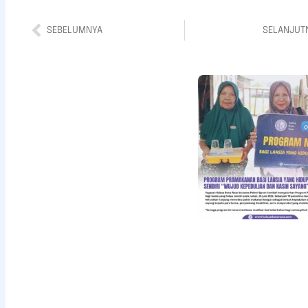
SEBELUMNYA
SELANJUT
Bantuan
Pendidikan
Untuk Adik
Della
Khayrunisa
Read More »