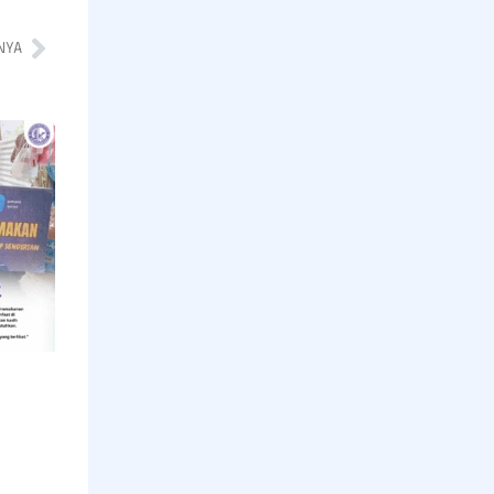
NYA
Program
Pramakanan
bagi Lansia
yang Hidup
Sendiri,
Menebar
Kepedulian
di Hari
Jumat
Read More »