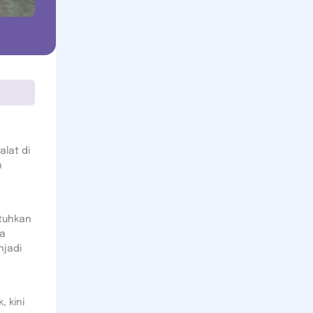
lat di
h
tuhkan
ma
njadi
 kini