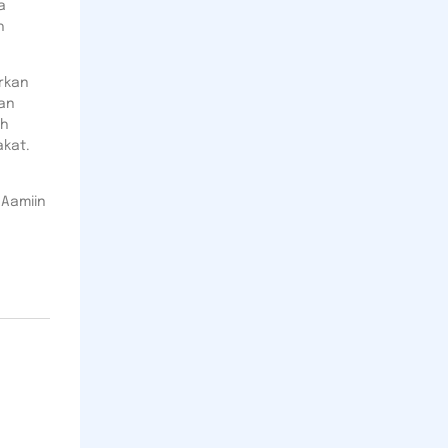
a
h
rkan
dan
ah
akat.
Aamiin