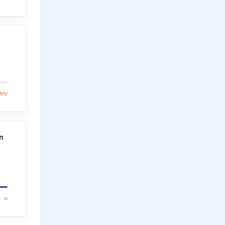
khir
n
∞