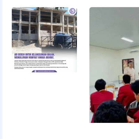
Air Bersih
untuk
Kelangsungan
Ibadah,
Mengalirkan
Manfaat
hingga
Akhirat
Read More »