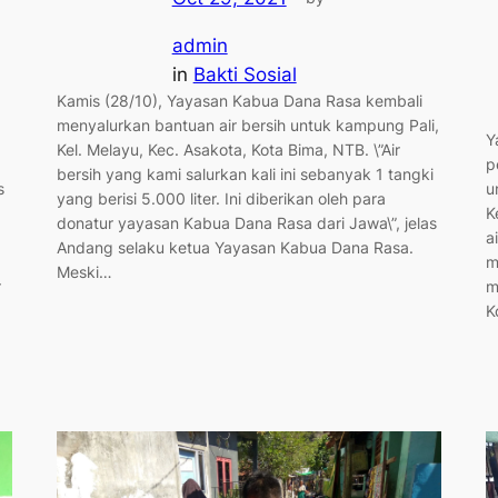
admin
in
Bakti Sosial
Kamis (28/10), Yayasan Kabua Dana Rasa kembali
menyalurkan bantuan air bersih untuk kampung Pali,
Y
Kel. Melayu, Kec. Asakota, Kota Bima, NTB. \”Air
p
bersih yang kami salurkan kali ini sebanyak 1 tangki
s
u
yang berisi 5.000 liter. Ini diberikan oleh para
K
donatur yayasan Kabua Dana Rasa dari Jawa\”, jelas
a
Andang selaku ketua Yayasan Kabua Dana Rasa.
m
Meski…
r
m
K