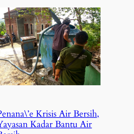
Penana\’e Krisis Air Bersih,
Yayasan Kadar Bantu Air