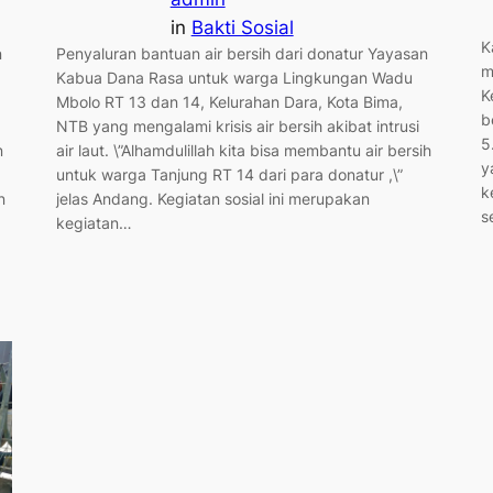
in
Bakti Sosial
K
n
Penyaluran bantuan air bersih dari donatur Yayasan
m
Kabua Dana Rasa untuk warga Lingkungan Wadu
K
a
Mbolo RT 13 dan 14, Kelurahan Dara, Kota Bima,
b
NTB yang mengalami krisis air bersih akibat intrusi
5
n
air laut. \”Alhamdulillah kita bisa membantu air bersih
y
untuk warga Tanjung RT 14 dari para donatur ,\”
k
n
jelas Andang. Kegiatan sosial ini merupakan
s
kegiatan…