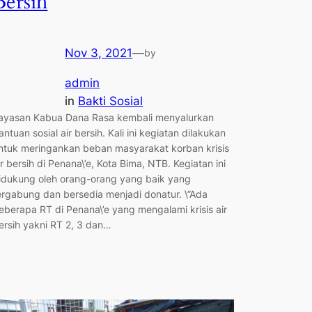
Bersih
Nov 3, 2021
—
by
admin
in
Bakti Sosial
ayasan Kabua Dana Rasa kembali menyalurkan
antuan sosial air bersih. Kali ini kegiatan dilakukan
ntuk meringankan beban masyarakat korban krisis
ir bersih di Penana\’e, Kota Bima, NTB. Kegiatan ini
idukung oleh orang-orang yang baik yang
ergabung dan bersedia menjadi donatur. \”Ada
eberapa RT di Penana\’e yang mengalami krisis air
ersih yakni RT 2, 3 dan…