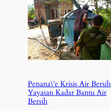
Penana\’e Krisis Air Bersih
Yayasan Kadar Bantu Air
Bersih