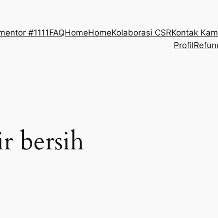
mentor #1111
FAQ
Home
Home
Kolaborasi CSR
Kontak Kam
Profil
Refun
r bersih