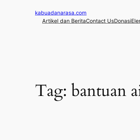
Skip
kabuadanarasa.com
to
Artikel dan Berita
Contact Us
Donasi
Ele
content
Tag:
bantuan ai