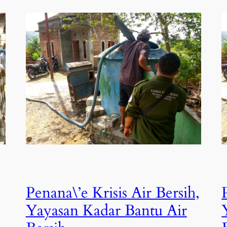
Penana\’e Krisis Air Bersih,
Yayasan Kadar Bantu Air