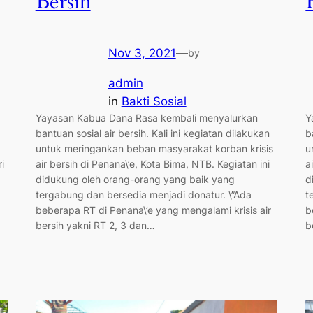
Bersih
Nov 3, 2021
—
by
admin
in
Bakti Sosial
Yayasan Kabua Dana Rasa kembali menyalurkan
Y
bantuan sosial air bersih. Kali ini kegiatan dilakukan
b
untuk meringankan beban masyarakat korban krisis
u
i
air bersih di Penana\’e, Kota Bima, NTB. Kegiatan ini
a
didukung oleh orang-orang yang baik yang
d
tergabung dan bersedia menjadi donatur. \”Ada
t
beberapa RT di Penana\’e yang mengalami krisis air
b
bersih yakni RT 2, 3 dan…
b