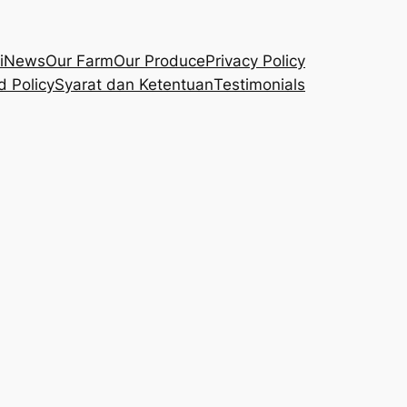
i
News
Our Farm
Our Produce
Privacy Policy
d Policy
Syarat dan Ketentuan
Testimonials