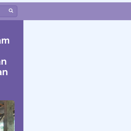
am
an
an