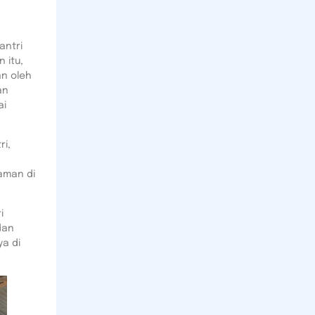
antri
 itu,
an oleh
an
ai
ri,
laman di
i
dan
a di