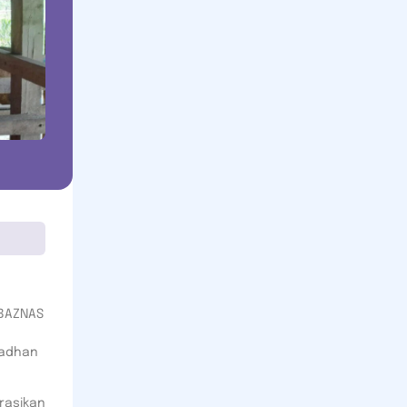
 BAZNAS
madhan
rasikan