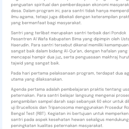
penguatan spiritual dan pemberdayaan ekonomi masyarak
desa. Dalam program ini, para santri tidak hanya memper
ilmu agama, tetapi juga dibekali dengan keterampilan prakt
yang bermanfaat bagi masyarakat.
Santri yang terlibat merupakan santri terbaik dari Pondok
Pesantren Al Wafa Kabupaten Bima yang dipimpin oleh Ust
Haerudin. Para santri tersebut dikenal memiliki kemampua
sangat baik dalam bidang Al-Qur’an, dengan hafalan yang 
mencapai hampir dua juz
,
serta penguasaan makhraj huru
tajwid yang sangat baik.
Pada hari pertama pelaksanaan program, terdapat dua a
utama yang dilaksanakan.
Agenda pertama adalah pembelajaran praktis tentang us
peternakan. Para santri belajar langsung mengenai prose
pengambilan sampel darah sapi sebanyak 60 ekor untuk di
uji Brucellosis dan Tripanosoma menggunakan Prosedur R
Bengal Test (RBT). Kegiatan ini bertujuan untuk memperke
santri pada aspek kesehatan hewan sekaligus mendukung
peningkatan kualitas peternakan masyarakat.