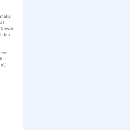
 maka
kat
a Dewan
t dan
n
vasi
l
a\”,