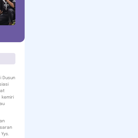
i Dusun
siasi
kat
kemiri
lau
han
esaran
 Yys.