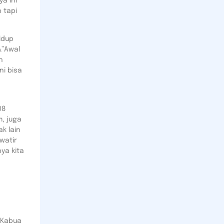
a ini
 tapi
idup
\”Awal
h
ni bisa
08
, juga
k lain
watir
nya kita
. Kabua