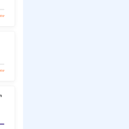
khir
khir
n