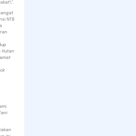
akat\”.
sangat
nsi NTB
a
iran
dup
n Hutan
Camat
pok
ami
Tani
takan