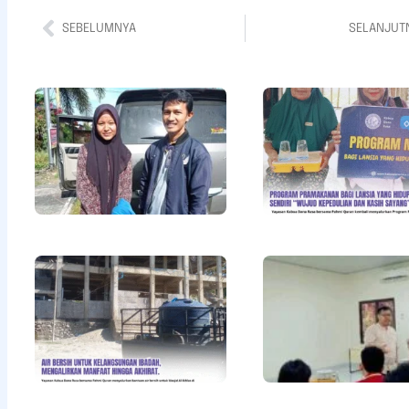
SEBELUMNYA
SELANJUT
Bantuan
Pendidikan
Untuk Adik
Della
Khayrunisa
Read More »
Air Bersih
untuk
Kelangsungan
Ibadah,
Mengalirkan
Manfaat
hingga
Akhirat
Read More »