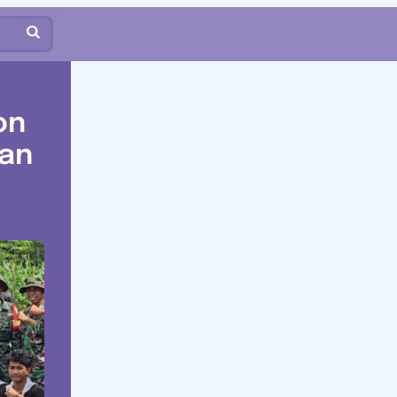
on
aan