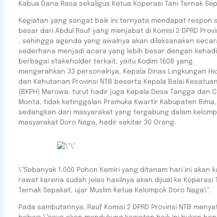
Kabua Dana Rasa sekaligus Ketua Koperasi Tani Ternak Sep
Kegiatan yang sangat baik ini ternyata mendapat respon 
besar dari Abdul Rauf yang menjabat di Komisi 2 DPRD Provi
, sehingga agenda yang awalnya akan dilaksanakan secar
sederhana menjadi acara yang lebih besar dengan kehad
berbagai stakeholder terkait, yaitu Kodim 1608 yang
mengerahkan 33 personelnya, Kepala Dinas Lingkungan Hi
dan Kehutanan Provinsi NTB beserta Kepala Balai Kesatua
(BKPH) Marowa, turut hadir juga Kepala Desa Tangga dan 
Monta, tidak ketinggalan Pramuka Kwartir Kabupaten Bima,
sedangkan dari masyarakat yang tergabung dalam kelom
masyarakat Doro Naga, hadir sekitar 30 Orang.
\”Sebanyak 1.000 Pohon Kemiri yang ditanam hari ini akan k
rawat karena sudah jelas hasilnya akan dijual ke Koperasi 
Ternak Sepakat, ujar Muslim Ketua Kelompok Doro Naga\”.
Pada sambutannya, Rauf Komisi 2 DPRD Provinsi NTB menya