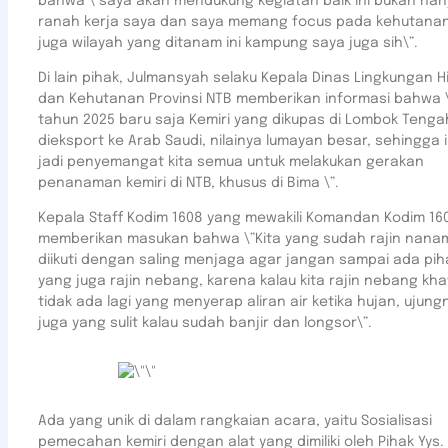
bahwa \”saya akan mendukung kegiatan baik ini bukan hany
ranah kerja saya dan saya memang focus pada kehutanan
juga wilayah yang ditanam ini kampung saya juga sih\”.
Di lain pihak, Julmansyah selaku Kepala Dinas Lingkungan H
dan Kehutanan Provinsi NTB memberikan informasi bahwa 
tahun 2025 baru saja Kemiri yang dikupas di Lombok Tenga
dieksport ke Arab Saudi, nilainya lumayan besar, sehingga i
jadi penyemangat kita semua untuk melakukan gerakan
penanaman kemiri di NTB, khusus di Bima \”.
Kepala Staff Kodim 1608 yang mewakili Komandan Kodim 16
memberikan masukan bahwa \”Kita yang sudah rajin nanam
diikuti dengan saling menjaga agar jangan sampai ada piha
yang juga rajin nebang, karena kalau kita rajin nebang kha
tidak ada lagi yang menyerap aliran air ketika hujan, ujung
juga yang sulit kalau sudah banjir dan longsor\”.
Ada yang unik di dalam rangkaian acara, yaitu Sosialisasi
pemecahan kemiri dengan alat yang dimiliki oleh Pihak Yys