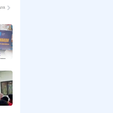
NYA
Program
Pramakanan
bagi Lansia
yang Hidup
Sendiri,
Menebar
Kepedulian
di Hari
Jumat
Read More »
Mengetuk
Pintu
Langit
Untuk
Indonesia
Oleh
Maulana
Ishak
Ketua
Yys.